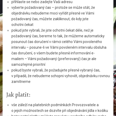
přihlaste se nebo zadejte Vaši adresu
vyberte požadovaný čas – protože se může stát, že
objednávku nebudeme moci vyřídit přesně ve Vámi
požadovaný čas, můžete zakliknout, do kdy jste
ochotni čekat
pokud jste vybrali, že jste ochotni čekat déle, než je
požadovaný čas, bereme to tak, že můžeme automaticky
posunout čas doručení v rámci celého Vámi povoleného
intervalu – posune-li ve Vámi povoleném intervalu obsluha
čas doručení, o všem budete přesně informování e-
mailem – Vámi požadovaný (preferovaný) čas je ale
samozřejmě prioritní
pokud byste vybrali, že požadujete přesně vybraný čas,
v případě, že nebudeme schopni vyhovět, objednávku rovnou
zamítneme
Jak platit:
vše záleží na platebních podmínkách Provozovatele a
o jejich možnostech se dozvíte při objednávání jídla v košíku