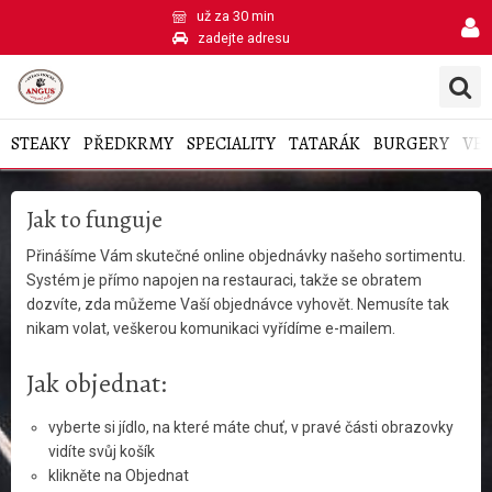
už za 30 min
zadejte adresu
STEAKY
PŘEDKRMY
SPECIALITY
TATARÁK
BURGERY
VEL
Jak to funguje
Přinášíme Vám skutečné online objednávky našeho sortimentu.
Systém je přímo napojen na restauraci, takže se obratem
dozvíte, zda můžeme Vaší objednávce vyhovět. Nemusíte tak
nikam volat, veškerou komunikaci vyřídíme e-mailem.
Jak objednat:
vyberte si jídlo, na které máte chuť, v pravé části obrazovky
vidíte svůj košík
klikněte na Objednat