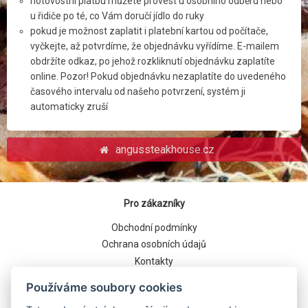
hotovostní platbu můžete provést u osobního odběru nebo
u řidiče po té, co Vám doručí jídlo do ruky
pokud je možnost zaplatit i platební kartou od počítače,
vyčkejte, až potvrdíme, že objednávku vyřídíme. E-mailem
obdržíte odkaz, po jehož rozkliknutí objednávku zaplatíte
online. Pozor! Pokud objednávku nezaplatíte do uvedeného
časového intervalu od našeho potvrzení, systém ji
automaticky zruší
angussteakhouse.cz
Pro zákazníky
Obchodní podmínky
Ochrana osobních údajů
Kontakty
Jak to funguje
Používáme soubory cookies
Nejčastější dotazy